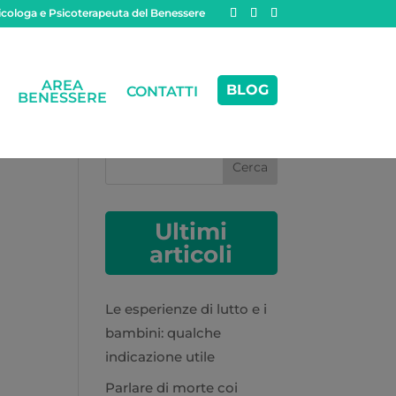
cologa e Psicoterapeuta del Benessere
AREA
BLOG
CONTATTI
BENESSERE
Cerca
Ultimi
articoli
Le esperienze di lutto e i
bambini: qualche
indicazione utile
Parlare di morte coi