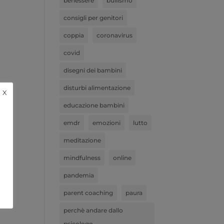
benessere
bullismo
consigli per genitori
coppia
coronavirus
covid
disegni dei bambini
disturbi alimentazione
X
educazione bambini
emdr
emozioni
lutto
meditazione
mindfulness
online
pandemia
parent coaching
paura
perchè andare dallo
psicologo