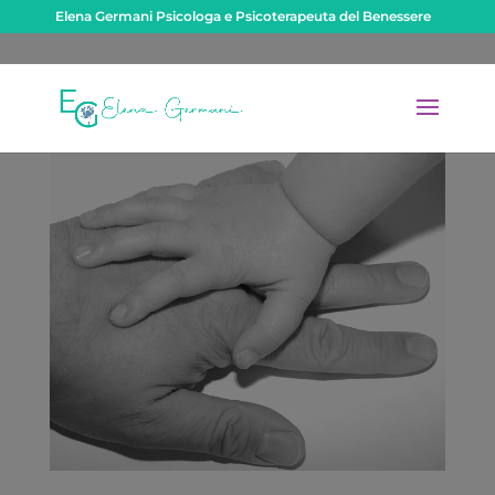
Elena Germani Psicologa e Psicoterapeuta del Benessere