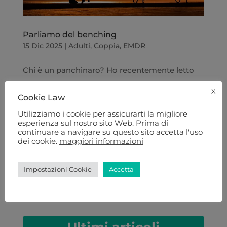
Parliamo del benching
15 Dic 2025
|
Adulti
,
Coppia
,
EMDR
Chi è un panchinaro? Ho recentemente letto
questo articolo in cui si parla del benching. In
X
Cookie Law
italiano bench significa panchina e questo
fenomeno viene tradotto con la parola
Utilizziamo i cookie per assicurarti la migliore
esperienza sul nostro sito Web. Prima di
“panchinari”. Un panchinaro è “quella persona
continuare a navigare su questo sito accetta l'uso
con cui in un dato momento non esiste alcun...
dei cookie.
maggiori informazioni
Impostazioni Cookie
Accetta
« Post precedenti
Cerca