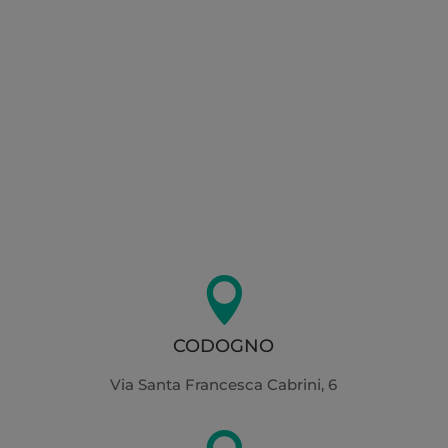
Regolamento UE 2016/679, per le finalità riportate
nell'
Informativa sulla Privacy

CODOGNO
Via Santa Francesca Cabrini, 6