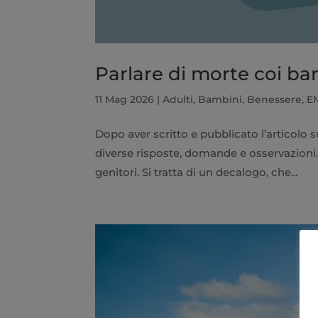
Parlare di morte coi ba
11 Mag 2026
|
Adulti
,
Bambini
,
Benessere
,
E
Dopo aver scritto e pubblicato l’articolo
diverse risposte, domande e osservazioni
genitori. Si tratta di un decalogo, che...