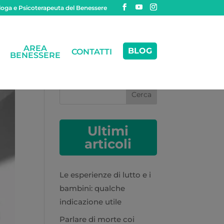
oga e Psicoterapeuta del Benessere
AREA
BLOG
CONTATTI
BENESSERE
Cerca
Ultimi
articoli
Le esperienze di lutto e i
bambini: qualche
indicazione utile
Parlare di morte coi