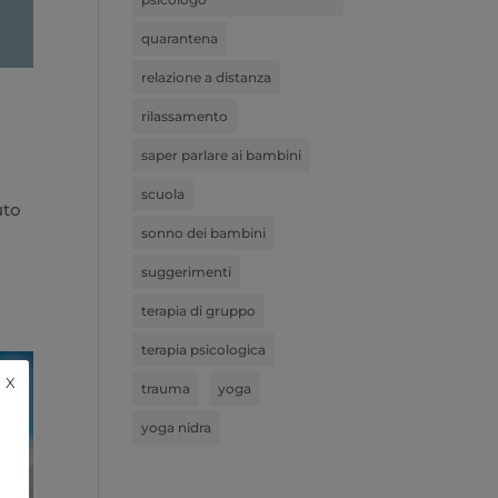
quarantena
relazione a distanza
rilassamento
saper parlare ai bambini
scuola
uto
sonno dei bambini
suggerimenti
terapia di gruppo
terapia psicologica
X
trauma
yoga
yoga nidra