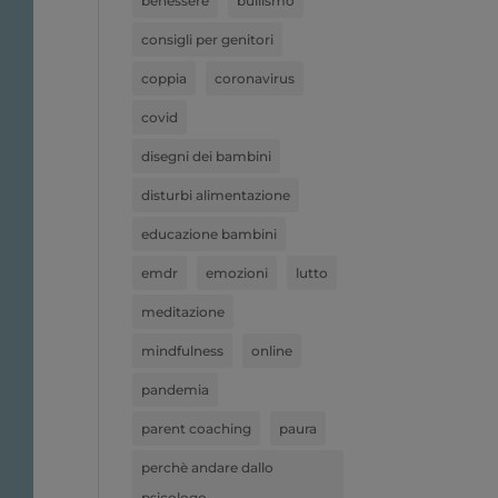
benessere
bullismo
consigli per genitori
coppia
coronavirus
covid
disegni dei bambini
disturbi alimentazione
educazione bambini
emdr
emozioni
lutto
meditazione
mindfulness
online
pandemia
parent coaching
paura
perchè andare dallo
psicologo