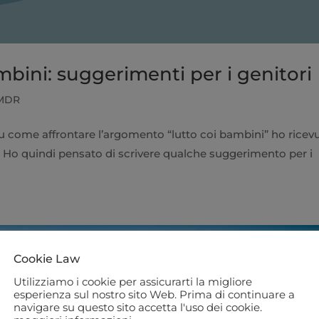
mbini: suggerimenti per i genitori
MDR
 su come affrontare l’argomento “lutto coi bambini” ho ricev
. Ho quindi pensato di scrivere qualche suggerimento per i
Cookie Law
Utilizziamo i cookie per assicurarti la migliore
esperienza sul nostro sito Web. Prima di continuare a
navigare su questo sito accetta l'uso dei cookie.