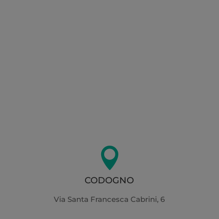
trattamento dei miei dati personali in base al
Regolamento UE 2016/679, per le finalità riportate
nell'
Informativa sulla Privacy

CODOGNO
Via Santa Francesca Cabrini, 6