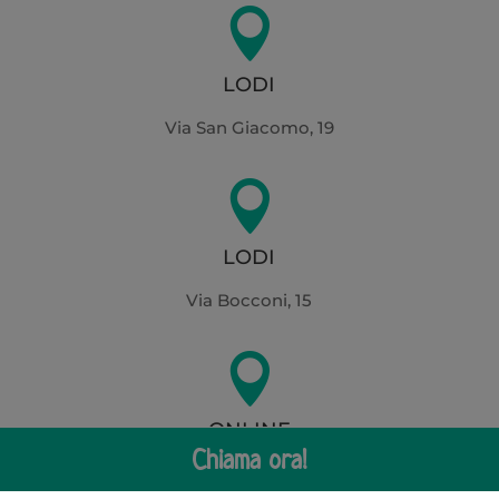

LODI
Via San Giacomo, 19

LODI
Via Bocconi, 15

ONLINE
Chiama ora!
Dove vuoi tu!