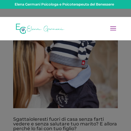
Elena Germani Psicologa e Psicoterapeuta del Benessere
Sgattaioleresti fuori di casa senza farti
vedere e senza salutare tuo marito? E allora
perché lo fai con tuo figlio?