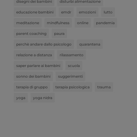
disegni dei bambini
disturbi alimentazione
educazione bambini
emdr
emozioni
lutto
meditazione
mindfulness
online
pandemia
parent coaching
paura
perchè andare dallo psicologo
quarantena
relazione a distanza
rilassamento
saper parlare ai bambini
scuola
sonno dei bambini
suggerimenti
terapia di gruppo
terapia psicologica
trauma
yoga
yoga nidra