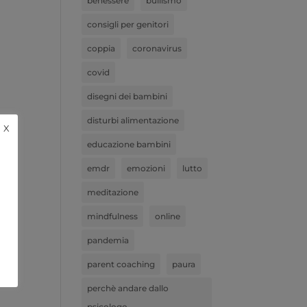
benessere
bullismo
consigli per genitori
coppia
coronavirus
covid
disegni dei bambini
disturbi alimentazione
X
educazione bambini
emdr
emozioni
lutto
meditazione
mindfulness
online
pandemia
parent coaching
paura
perchè andare dallo
psicologo