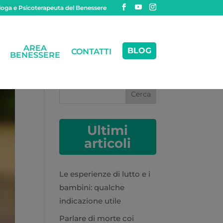
oga e Psicoterapeuta del Benessere
AREA
BLOG
CONTATTI
BENESSERE
Cerca
Ultimi
articoli
Le esperienze di lutto e i
bambini: qualche
indicazione utile
Parlare di morte coi