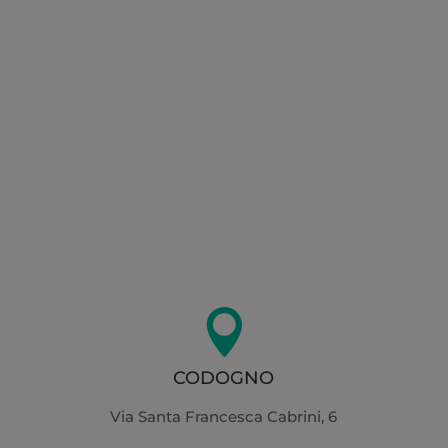
Barrando questa casella acconsento al
trattamento dei miei dati personali in base al
Regolamento UE 2016/679, per le finalità riportate
nell'
Informativa sulla Privacy

CODOGNO
Via Santa Francesca Cabrini, 6