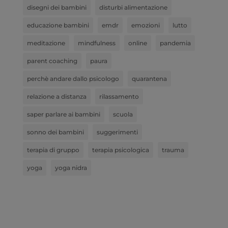
disegni dei bambini
disturbi alimentazione
educazione bambini
emdr
emozioni
lutto
meditazione
mindfulness
online
pandemia
parent coaching
paura
perchè andare dallo psicologo
quarantena
relazione a distanza
rilassamento
saper parlare ai bambini
scuola
sonno dei bambini
suggerimenti
terapia di gruppo
terapia psicologica
trauma
yoga
yoga nidra