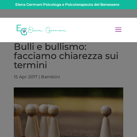
Elena Germani Psicologa e Psicoterapeuta del Benessere
Bulli e bullismo:
facciamo chiarezza sui
termini
15 Apr 2017
|
Bambini