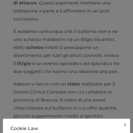
di attacco
. Questi argomenti meritano una
trattazione a parte e li affronterò in un post
successivo.
È evidente comunque che il bullismo non è né
uno scherzo maldestro né un litigio tra amici.
Nello
scherzo
infatti si presuppone un
divertimento per tutti gli attori coinvolti. Invece
il
litigio
è un evento sporadico ed episodico tra
due soggetti che hanno una relazione alla pari.
Adesso vi lascio con un
video
realizzato per il
Centro Clinico Clarense con cui collaboro in
provincia di Brescia. Si tratta di una breve
chiacchierata sul bullismo in cui offro qualche
piccolo suggerimento rivolto ai genitori.
X
Cookie Law